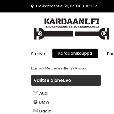
Hiekkamäentie 6a, 04300 TUUSULA
Kardaanikauppa
Etusivu
Pan
Etusivu
»
Mercedes-Benz
»
R-sarja
Valitse ajoneuvo
Audi
BMW
Dacia